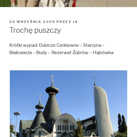
OPUBLIKOWANE
20 WRZEŚNIA 2009
PRZEZ
JK
W
Trochę puszczy
Krótki wypad: Dubicze Cerkiewne – Starzyna –
Białowieża – Budy – Rezerwat Żubrów – Hajnówka