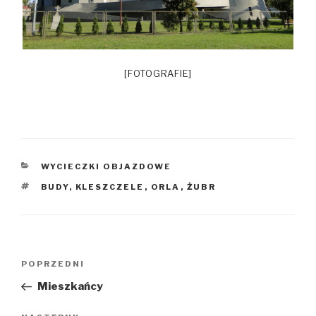
[FOTOGRAFIE]
KATEGORIE
WYCIECZKI OBJAZDOWE
TAGI
BUDY
,
KLESZCZELE
,
ORLA
,
ŻUBR
Nawigacja
POPRZEDNI
Poprzedni
wpisu
wpis
Mieszkańcy